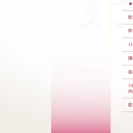
★
歡
即
1
陳
如
1
內
歡