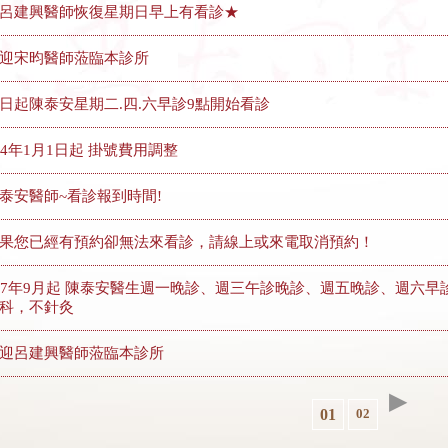
呂建興醫師恢復星期日早上有看診★
迎宋昀醫師蒞臨本診所
日起陳泰安星期二.四.六早診9點開始看診
14年1月1日起 掛號費用調整
泰安醫師~看診報到時間!
果您已經有預約卻無法來看診，請線上或來電取消預約！
07年9月起 陳泰安醫生週一晚診、週三午診晚診、週五晚診、週六早
科，不針灸
迎呂建興醫師蒞臨本診所
▶
01
02